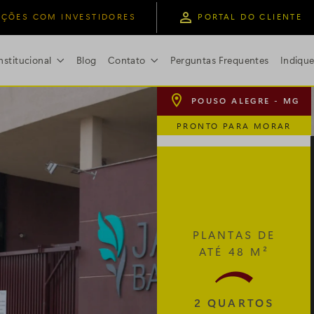
ÇÕES COM INVESTIDORES
PORTAL DO CLIENTE
nstitucional
Blog
Contato
Perguntas Frequentes
Indiqu

POUSO ALEGRE - MG
PRONTO PARA MORAR
PLANTAS DE
ATÉ 48 M²
2 QUARTOS