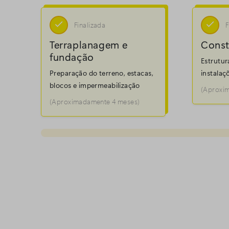


Finalizada
F
Terraplanagem e
Const
fundação
Estrutur
Preparação do terreno, estacas,
instalaç
blocos e impermeabilização
(Aproxi
(Aproximadamente 4 meses)