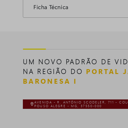
Ficha Técnica
UM NOVO PADRÃO DE VID
NA REGIÃO DO
PORTAL 
BARONESA I
AVENIDA - R. ANTÔNIO SCODELER, 711 - CO

POUSO ALEGRE - MG, 37550-000