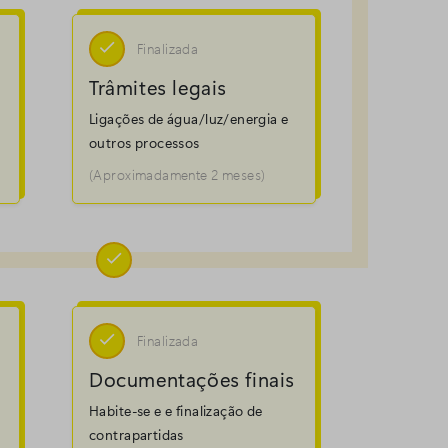

Finalizada
Trâmites legais
Ligações de água/luz/energia e
outros processos
(Aproximadamente 2 meses)


Finalizada
Documentações finais
Habite-se e e finalização de
contrapartidas