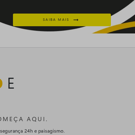

SAIBA MAIS
O
E
COMEÇA AQUI.
 segurança 24h e paisagismo.