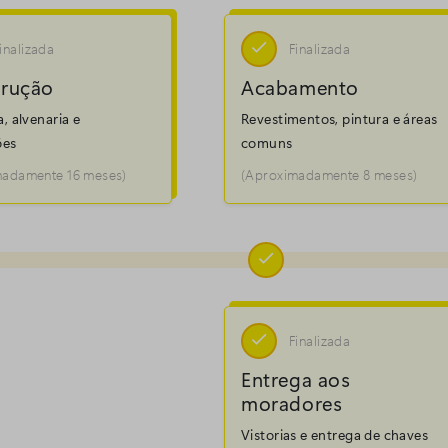

inalizada
Finalizada
rução
Acabamento
a, alvenaria e
Revestimentos, pintura e áreas
ões
comuns
madamente 16 meses)
(Aproximadamente 8 meses)


Finalizada
Entrega aos
moradores
Vistorias e entrega de chaves