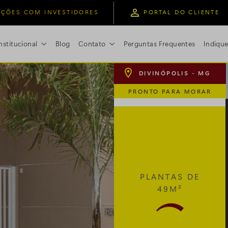
ÇÕES COM INVESTIDORES
PORTAL DO CLIENTE
nstitucional
Blog
Contato
Perguntas Frequentes
Indiqu

DIVINÓPOLIS - MG
PRONTO PARA MORAR
PLANTAS DE
49M²