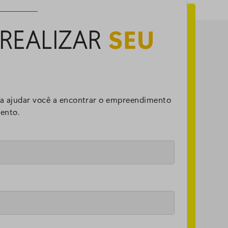
REALIZAR
SEU
ra ajudar você a encontrar o empreendimento
VER BLOG COMPLETO
mento.
Decoração
13/10/2025
14 Ideias de decoração com páletes
para a sua casa