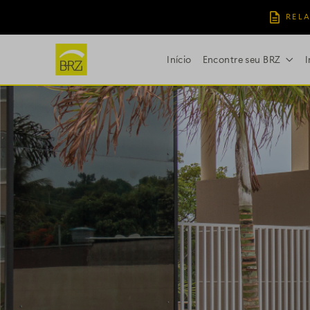
RELA
Início
Encontre seu BRZ
I