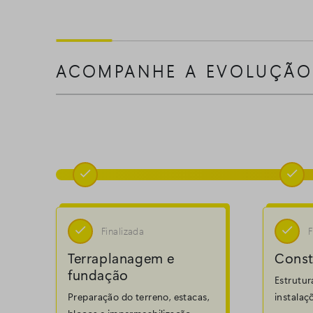
ACOMPANHE A EVOLUÇÃO




Finalizada
F
Terraplanagem e
Const
fundação
Estrutur
Preparação do terreno, estacas,
instalaç