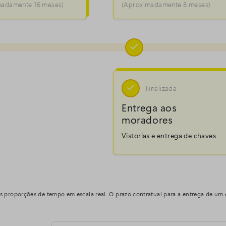
madamente 16 meses)
(Aproximadamente 8 meses)


Finalizada
Entrega aos
moradores
Vistorias e entrega de chaves
 as proporções de tempo em escala real. O prazo contratual para a entrega de u