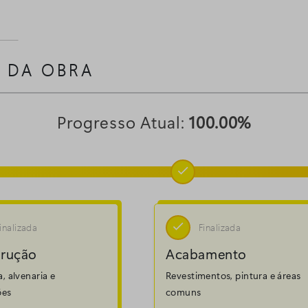
 DA OBRA
Progresso Atual:
100.00%


inalizada
Finalizada
rução
Acabamento
a, alvenaria e
Revestimentos, pintura e áreas
ões
comuns