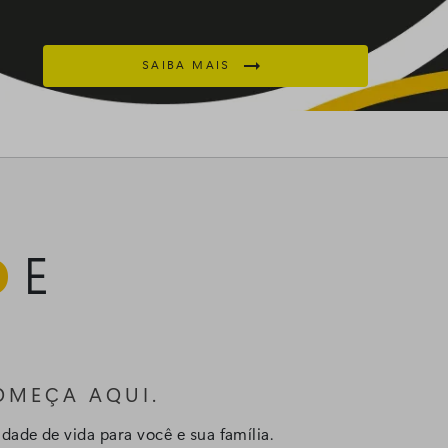

SAIBA MAIS
O
E
COMEÇA AQUI.
ade de vida para você e sua família.