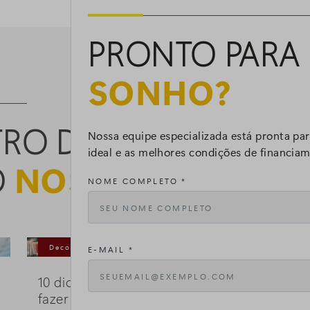
PRONTO PARA 
SONHO?
TRO DOS
Nossa equipe especializada está pronta pa
ideal e as melhores condições de financia
O
NOSSO BLOG
NOME COMPLETO *
Decoração
13/10/2025
E-MAIL *
10 dicas de enfeites natalinos para
fazer em casa