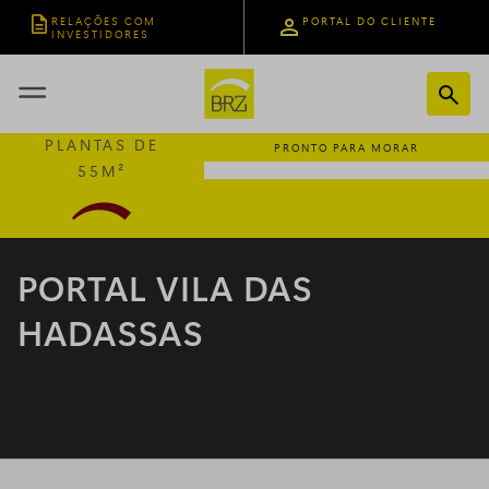
RELAÇÕES COM
PORTAL DO CLIENTE
INVESTIDORES

MOGI GUAÇU - SP
PLANTAS DE
PRONTO PARA MORAR
55M²
PORTAL VILA DAS
HADASSAS